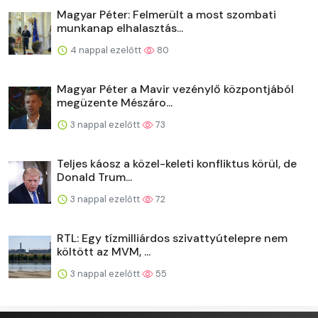
Magyar Péter: Felmerült a most szombati
munkanap elhalasztás...
4 nappal ezelőtt
80
Magyar Péter a Mavir vezénylő központjából
megüzente Mészáro...
3 nappal ezelőtt
73
Teljes káosz a közel-keleti konfliktus körül, de
Donald Trum...
3 nappal ezelőtt
72
RTL: Egy tízmilliárdos szivattyútelepre nem
költött az MVM, ...
3 nappal ezelőtt
55