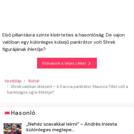
Első pillantásra szinte kísérteties a hasonlóság. De vajon
valóban egy különleges külsejű pankrátor volt Shrek
figurájának ihletője?
Elolvasom a teljes cikket
Kezdőlap
Bulvár
Shrek valóban létezett – A francia pankrátor, Maurice Tillet volt a
barátságos ogre ihletője?
Hasonló
„Nehéz szavakkal leírni” – Andrés Iniesta
különleges meglepe...