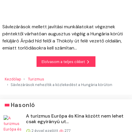
Sávlezárások mellett javítási munkálatokat végeznek
péntektől várhatóan augusztus végéig a Hungária körúti
felüljáró Árpád híd felől a Thököly út felé vezető oldalán,
emiatt torlódásokra kell számítan...
Elolvasom a teljes cikket
Kezdőlap
Turizmus
Sávlezárások nehezítik a közlekedést a Hungária körúton
Hasonló
A turizmus Európa és Kína között nem lehet
csak egyirányú ut...
2 évvel ezelőtt
277