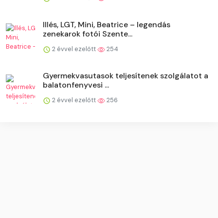
Illés, LGT, Mini, Beatrice – legendás
zenekarok fotói Szente...
2 évvel ezelőtt
254
Gyermekvasutasok teljesítenek szolgálatot a
balatonfenyvesi ...
2 évvel ezelőtt
256