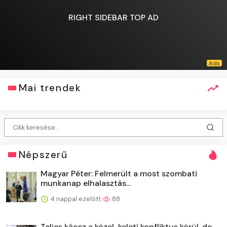
RIGHT SIDEBAR TOP AD
Mai trendek
Népszerű
Magyar Péter: Felmerült a most szombati
munkanap elhalasztás...
4 nappal ezelőtt
88
Teljes káosz a közel-keleti konfliktus körül, de