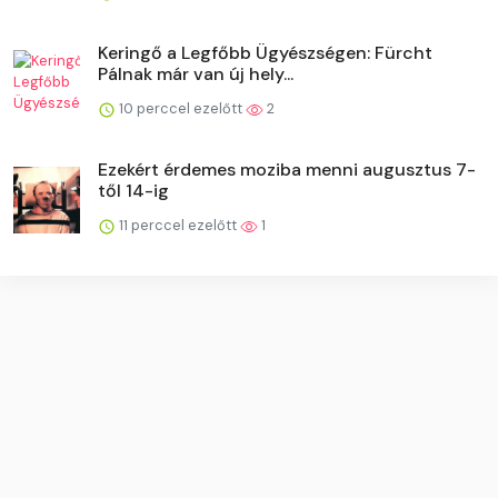
Keringő a Legfőbb Ügyészségen: Fürcht
Pálnak már van új hely...
10 perccel ezelőtt
2
Ezekért érdemes moziba menni augusztus 7-
től 14-ig
11 perccel ezelőtt
1