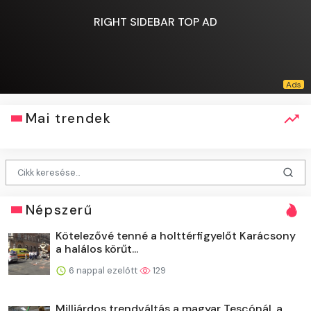
RIGHT SIDEBAR TOP AD
Mai trendek
Népszerű
Kötelezővé tenné a holttérfigyelőt Karácsony
a halálos körűt...
6 nappal ezelőtt
129
Milliárdos trendváltás a magyar Tescónál, a