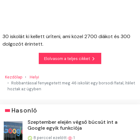
30 iskolát ki kellett üríteni, ami közel 2700 diákot és 300
dolgozót érintett.
Elolvasom a teljes cikket
Kezdőlap
Helyi
Robbantással fenyegetett meg 46 iskolát egy borsodi fiatal, ítélet
hoztak az ügyben
Hasonló
Szeptember elején végső búcsút int a
Google egyik funkciója
8 perccel ezelőtt
1