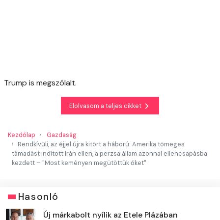
Trump is megszólalt.
Elolvasom a teljes cikket
Kezdőlap
Gazdaság
Rendkívüli, az éjjel újra kitört a háború: Amerika tömeges
támadást indított Irán ellen, a perzsa állam azonnal ellencsapásba
kezdett – "Most keményen megütöttük őket"
Hasonló
Új márkabolt nyílik az Etele Plázában