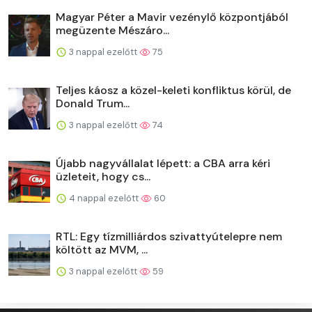
Magyar Péter a Mavir vezénylő központjából
megüzente Mészáro...
3 nappal ezelőtt
75
Teljes káosz a közel-keleti konfliktus körül, de
Donald Trum...
3 nappal ezelőtt
74
Újabb nagyvállalat lépett: a CBA arra kéri
üzleteit, hogy cs...
4 nappal ezelőtt
60
RTL: Egy tízmilliárdos szivattyútelepre nem
költött az MVM, ...
3 nappal ezelőtt
59