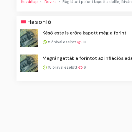
Kezdőlap
Deviza
Rég látott pofont kapott a dollár, látv
Hasonló
Késő este is erőre kapott még a forint
5 órával ezelőtt
10
Megrángatták a forintot az inflációs ad
18 órával ezelőtt
9