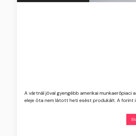
A vártnál jóval gyengébb amerikai munkaerőpiaci ad
eleje óta nem látott heti esést produkált. A forint is
El