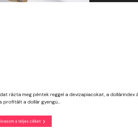
at rázta meg péntek reggel a devizapiacokat, a dollárindex áp
 profitált a dollár gyengü...
olvasom a teljes cikket