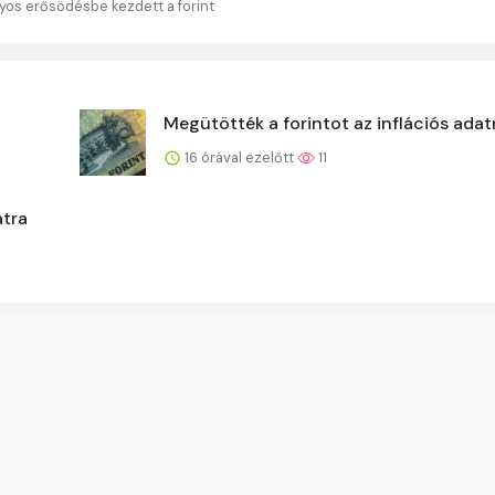
ányos erősödésbe kezdett a forint
Megütötték a forintot az inflációs adat
16 órával ezelőtt
11
atra