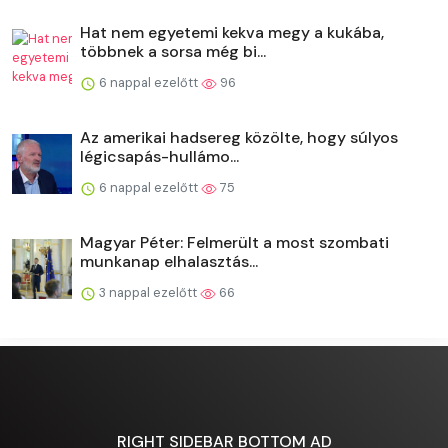
Hat nem egyetemi kekva megy a kukába,
többnek a sorsa még bi...
6 nappal ezelőtt
96
Az amerikai hadsereg közölte, hogy súlyos
légicsapás-hullámo...
6 nappal ezelőtt
75
Magyar Péter: Felmerült a most szombati
munkanap elhalasztás...
3 nappal ezelőtt
66
RIGHT SIDEBAR BOTTOM AD