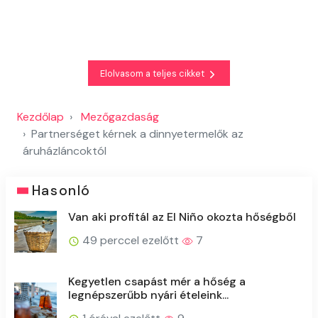
Elolvasom a teljes cikket
Kezdőlap
Mezőgazdaság
Partnerséget kérnek a dinnyetermelők az
áruházláncoktól
Hasonló
Van aki profitál az El Niño okozta hőségből
49 perccel ezelőtt
7
Kegyetlen csapást mér a hőség a
legnépszerűbb nyári ételeink...