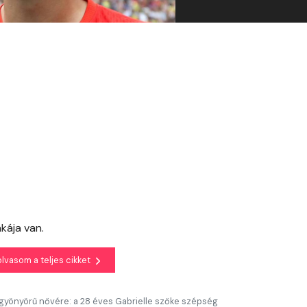
nkája van.
olvasom a teljes cikket
d gyönyörű nővére: a 28 éves Gabrielle szőke szépség