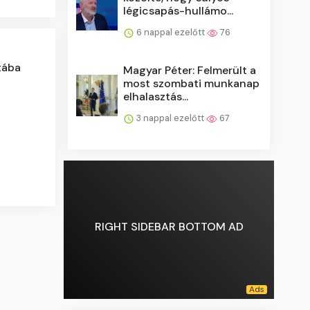
légicsapás-hullámo...
6 nappal ezelőtt
76
ttába
Magyar Péter: Felmerült a
most szombati munkanap
elhalasztás...
3 nappal ezelőtt
67
RIGHT SIDEBAR BOTTOM AD