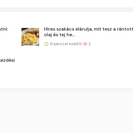
tni:
Híres szakács elárulja, mit tesz a ránto
olaj és tej he...
13 perccel ezelőtt
2
kezdési