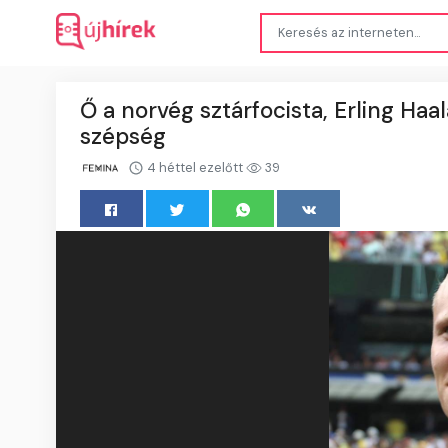
Ő a norvég sztárfocista, Erling Ha
szépség
4 héttel ezelőtt
39