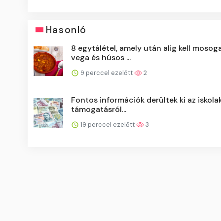
Hasonló
8 egytálétel, amely után alig kell mosoga
vega és húsos ...
9 perccel ezelőtt
2
Fontos információk derültek ki az iskola
támogatásról...
19 perccel ezelőtt
3