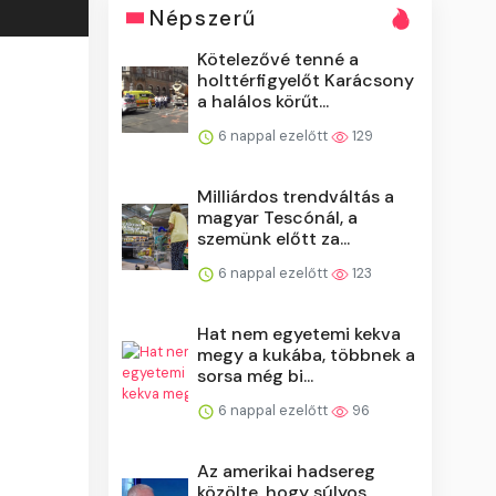
Népszerű
Kötelezővé tenné a
holttérfigyelőt Karácsony
a halálos körűt...
6 nappal ezelőtt
129
Milliárdos trendváltás a
magyar Tescónál, a
szemünk előtt za...
6 nappal ezelőtt
123
Hat nem egyetemi kekva
megy a kukába, többnek a
sorsa még bi...
6 nappal ezelőtt
96
Az amerikai hadsereg
közölte, hogy súlyos