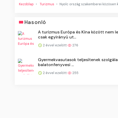
Kezdőlap
Turizmus
Nyolc ország szakemberei közösen ke
Hasonló
A turizmus Európa és Kína között nem l
csak egyirányú ut...
2 évvel ezelőtt
276
Gyermekvasutasok teljesítenek szolgála
balatonfenyvesi ...
2 évvel ezelőtt
255