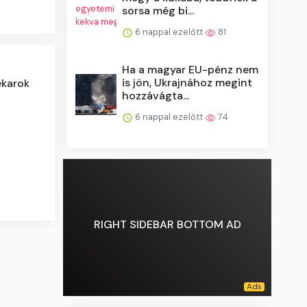
sorsa még bi...
6 nappal ezelőtt
81
Ha a magyar EU-pénz nem
is jön, Ukrajnához megint
ekarok
hozzávágta...
6 nappal ezelőtt
74
RIGHT SIDEBAR BOTTOM AD