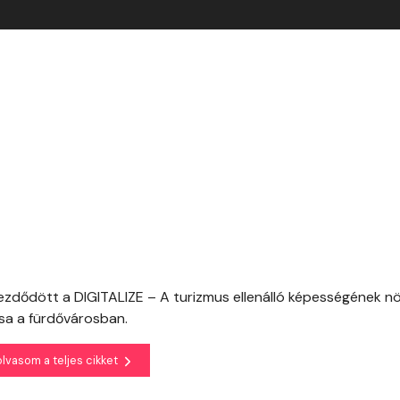
kezdődött a DIGITALIZE – A turizmus ellenálló képességének n
ása a fürdővárosban.
olvasom a teljes cikket