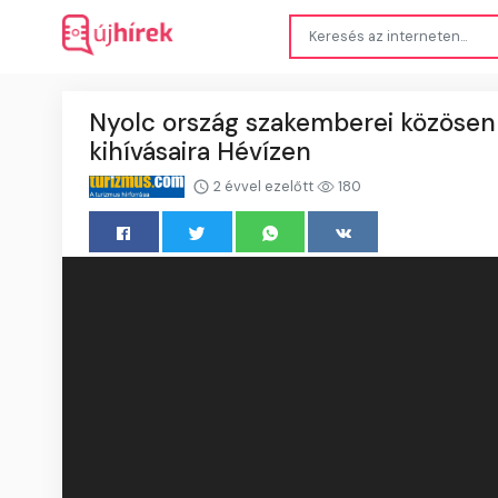
Nyolc ország szakemberei közösen k
kihívásaira Hévízen
2 évvel ezelőtt
180