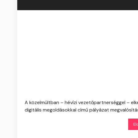
A közelmúltban – hévízi vezetőpartnerséggel – el
digitális megoldásokkal című pályázat megvalósít
El