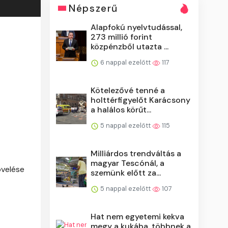
Népszerű
Alapfokú nyelvtudással,
273 millió forint
közpénzből utazta ...
6 nappal ezelőtt
117
Kötelezővé tenné a
holttérfigyelőt Karácsony
a halálos körűt...
5 nappal ezelőtt
115
Milliárdos trendváltás a
magyar Tescónál, a
övelése
szemünk előtt za...
5 nappal ezelőtt
107
Hat nem egyetemi kekva
megy a kukába, többnek a