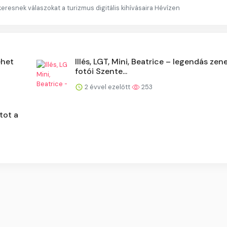
resnek válaszokat a turizmus digitális kihívásaira Hévízen
ehet
Illés, LGT, Mini, Beatrice – legendás zen
fotói Szente...
2 évvel ezelőtt
253
tot a