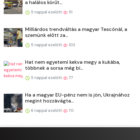
a halálos körűt...
5 nappal ezelőtt
111
Milliárdos trendváltás a magyar Tescónál, a
szemünk előtt za...
5 nappal ezelőtt
103
Hat nem egyetemi kekva megy a kukába,
többnek a sorsa még bi...
5 nappal ezelőtt
77
Ha a magyar EU-pénz nem is jön, Ukrajnához
megint hozzávágta...
6 nappal ezelőtt
70