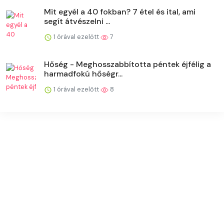
Mit egyél a 40 fokban? 7 étel és ital, ami
segít átvészelni ...
1 órával ezelőtt
7
Hőség - Meghosszabbította péntek éjfélig a
harmadfokú hőségr...
1 órával ezelőtt
8