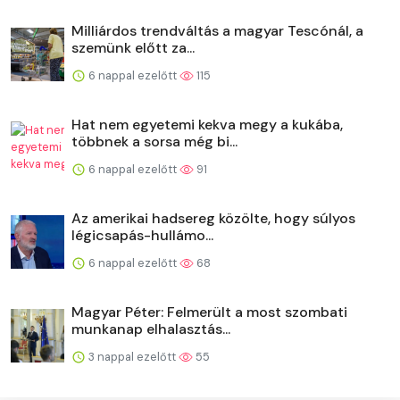
Milliárdos trendváltás a magyar Tescónál, a
szemünk előtt za...
6 nappal ezelőtt
115
Hat nem egyetemi kekva megy a kukába,
többnek a sorsa még bi...
6 nappal ezelőtt
91
Az amerikai hadsereg közölte, hogy súlyos
légicsapás-hullámo...
6 nappal ezelőtt
68
Magyar Péter: Felmerült a most szombati
munkanap elhalasztás...
3 nappal ezelőtt
55