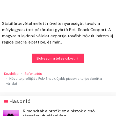
Stabil árbevétel mellett növelte nyereségét tavaly a
mélyfagyasztott pékárukat gyártó Pek-Snack Csoport. A
magyar tulajdonú vállalat exportja tovább bővült, három új
régiós piacra lépett be, és már...
Elolvasom a teljes cikket
Kezdőlap
Befektetés
Növelte profitját a Pek-Snack, újabb piacokra terjeszkedik a
vállalat
Hasonló
Kimondták a profik: ez a piszok olcsó
részvény duplázni fog ...