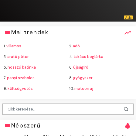
Mai trendek
1.
villamos
2.
adó
3.
arató péter
4.
takács boglárka
5.
hosszú katinka
6.
újságíró
7.
panyi szabolcs
8.
gyógyszer
9.
költségvetés
10.
meteorraj
Népszerű