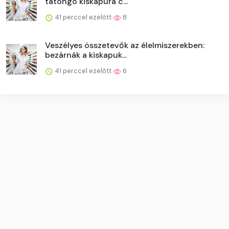
tátongó kiskapura c...
41 perccel ezelőtt
8
Veszélyes összetevők az élelmiszerekben:
bezárnák a kiskapuk...
41 perccel ezelőtt
6