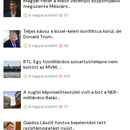
Magyar Péter a Mavir vezénylő központjából
megüzente Mészáro...
6 nappal ezelőtt
117
Teljes káosz a közel-keleti konfliktus körül, de
Donald Trum...
6 nappal ezelőtt
115
RTL: Egy tízmilliárdos szivattyútelepre nem
költött az MVM, ...
6 nappal ezelőtt
100
A zuglói képviselőtestület volt a bot a NER-
milliárdos Baláz...
6 nappal ezelőtt
72
Gajdos László fontos bejelentést tett:
rezsitámogatást nyújt...