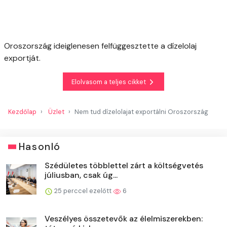
Oroszország ideiglenesen felfüggesztette a dízelolaj
exportját.
Elolvasom a teljes cikket
Kezdőlap
Üzlet
Nem tud dízelolajat exportálni Oroszország
Hasonló
Szédületes többlettel zárt a költségvetés
júliusban, csak úg...
25 perccel ezelőtt
6
Veszélyes összetevők az élelmiszerekben: