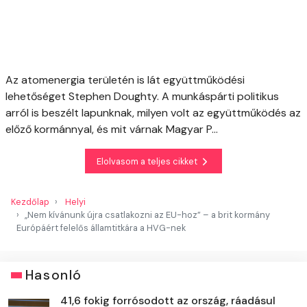
Az atomenergia területén is lát együttműködési
lehetőséget Stephen Doughty. A munkáspárti politikus
arról is beszélt lapunknak, milyen volt az együttműködés az
előző kormánnyal, és mit várnak Magyar P...
Elolvasom a teljes cikket
Kezdőlap
Helyi
„Nem kívánunk újra csatlakozni az EU-hoz” – a brit kormány
Európáért felelős államtitkára a HVG-nek
Hasonló
41,6 fokig forrósodott az ország, ráadásul