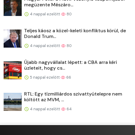
megüzente Mészáro...
4 nappal ezelőtt
80
Teljes káosz a közel-keleti konfliktus körül, de
Donald Trum...
4 nappal ezelőtt
80
Újabb nagyvállalat lépett: a CBA arra kéri
üzleteit, hogy cs...
5 nappal ezelőtt
66
RTL: Egy tízmilliárdos szivattyútelepre nem
költött az MVM, ...
4 nappal ezelőtt
64