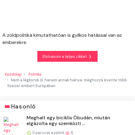
A zöldpolitika kimutathatóan is gyilkos hatással van az
emberekre.
Elolvasom a teljes cikket
Kezdőlap
Politika
Nem a légkondi öl, hanem annak hiánya: méghozzá évente több
tízezer embert Európában
Hasonló
Meghalt egy biciklis Óbudán, miután
elgázolta egy szemközti ...
11 perccel ezelőtt
6