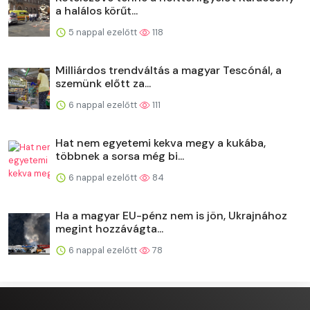
a halálos körűt...
5 nappal ezelőtt
118
Milliárdos trendváltás a magyar Tescónál, a
szemünk előtt za...
6 nappal ezelőtt
111
Hat nem egyetemi kekva megy a kukába,
többnek a sorsa még bi...
6 nappal ezelőtt
84
Ha a magyar EU-pénz nem is jön, Ukrajnához
megint hozzávágta...
6 nappal ezelőtt
78