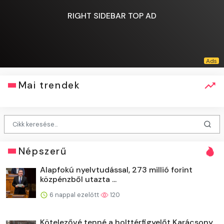
RIGHT SIDEBAR TOP AD
Mai trendek
Népszerű
Alapfokú nyelvtudással, 273 millió forint
közpénzből utazta ...
6 nappal ezelőtt
120
Kötelezővé tenné a holttérfigyelőt Karácsony