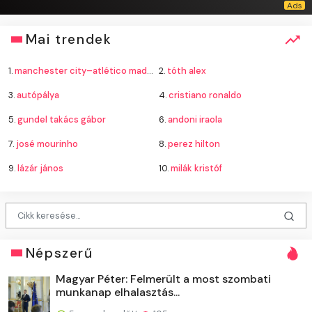
Mai trendek
1.
manchester city–atlético madrid
2.
tóth alex
3.
autópálya
4.
cristiano ronaldo
5.
gundel takács gábor
6.
andoni iraola
7.
josé mourinho
8.
perez hilton
9.
lázár jános
10.
milák kristóf
Népszerű
Magyar Péter: Felmerült a most szombati
munkanap elhalasztás...