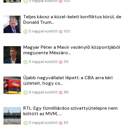
5 nappal ezelőtt
105
Teljes káosz a közel-keleti konfliktus körül, de
Donald Trum...
5 nappal ezelőtt
100
Magyar Péter a Mavir vezénylő központjából
megüzente Mészáro...
5 nappal ezelőtt
99
Újabb nagyvállalat lépett: a CBA arra kéri
üzleteit, hogy cs...
6 nappal ezelőtt
86
RTL: Egy tízmilliárdos szivattyútelepre nem
költött az MVM, ...
5 nappal ezelőtt
83