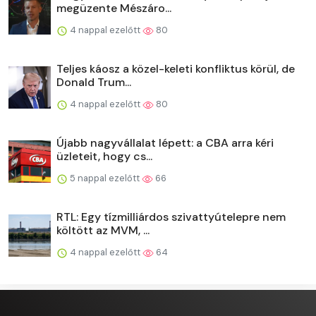
megüzente Mészáro...
4 nappal ezelőtt
80
Teljes káosz a közel-keleti konfliktus körül, de
Donald Trum...
4 nappal ezelőtt
80
Újabb nagyvállalat lépett: a CBA arra kéri
üzleteit, hogy cs...
5 nappal ezelőtt
66
RTL: Egy tízmilliárdos szivattyútelepre nem
költött az MVM, ...
4 nappal ezelőtt
64