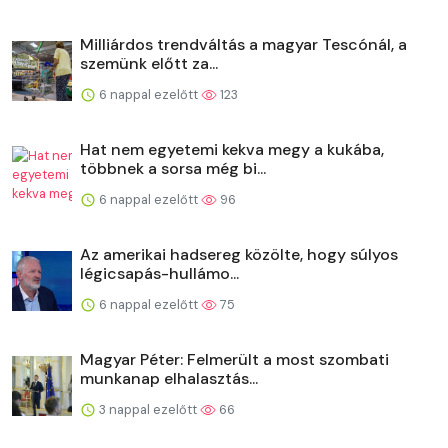
Milliárdos trendváltás a magyar Tescónál, a
szemünk előtt za...
6 nappal ezelőtt
123
Hat nem egyetemi kekva megy a kukába,
többnek a sorsa még bi...
6 nappal ezelőtt
96
Az amerikai hadsereg közölte, hogy súlyos
légicsapás-hullámo...
6 nappal ezelőtt
75
Magyar Péter: Felmerült a most szombati
munkanap elhalasztás...
3 nappal ezelőtt
66