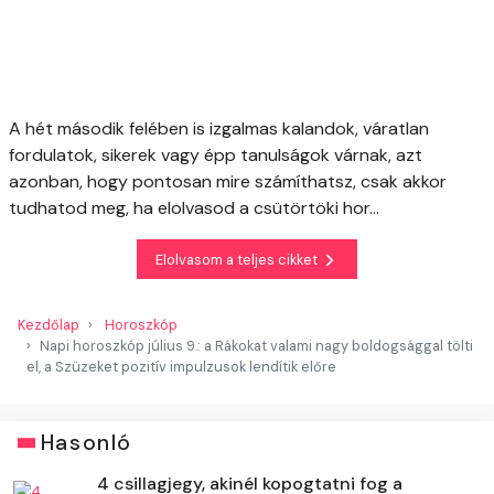
A hét második felében is izgalmas kalandok, váratlan
fordulatok, sikerek vagy épp tanulságok várnak, azt
azonban, hogy pontosan mire számíthatsz, csak akkor
tudhatod meg, ha elolvasod a csütörtöki hor...
Elolvasom a teljes cikket
Kezdőlap
Horoszkóp
Napi horoszkóp július 9.: a Rákokat valami nagy boldogsággal tölti
el, a Szüzeket pozitív impulzusok lendítik előre
Hasonló
4 csillagjegy, akinél kopogtatni fog a