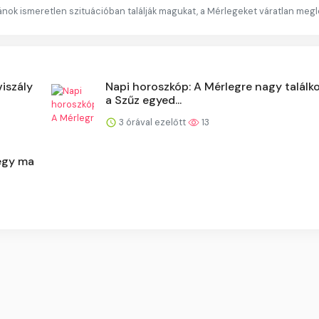
lánok ismeretlen szituációban találják magukat, a Mérlegeket váratlan megl
viszály
Napi horoszkóp: A Mérlegre nagy találko
a Szűz egyed...
3 órával ezelőtt
13
egy ma