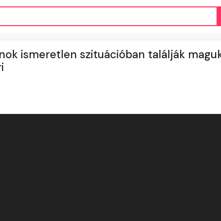
ánok ismeretlen szituációban találják maguk
i