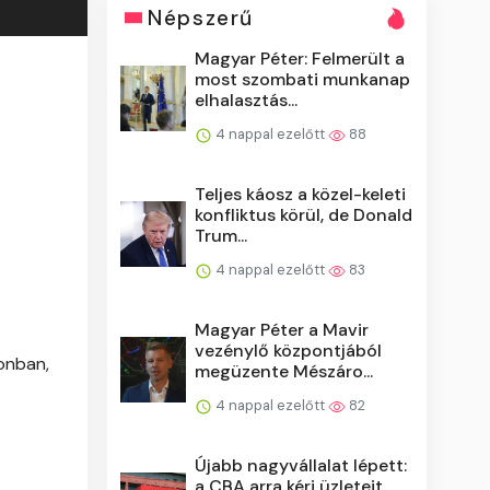
Népszerű
Magyar Péter: Felmerült a
most szombati munkanap
elhalasztás...
4 nappal ezelőtt
88
Teljes káosz a közel-keleti
konfliktus körül, de Donald
Trum...
4 nappal ezelőtt
83
Magyar Péter a Mavir
vezénylő központjából
zonban,
megüzente Mészáro...
4 nappal ezelőtt
82
Újabb nagyvállalat lépett:
a CBA arra kéri üzleteit,