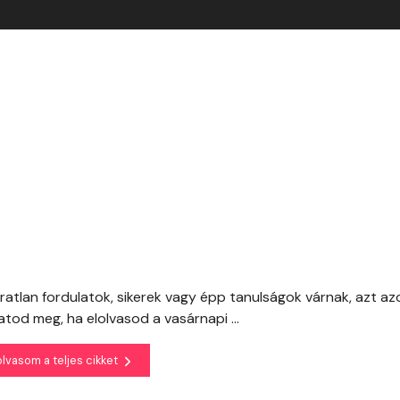
ratlan fordulatok, sikerek vagy épp tanulságok várnak, azt a
od meg, ha elolvasod a vasárnapi ...
olvasom a teljes cikket