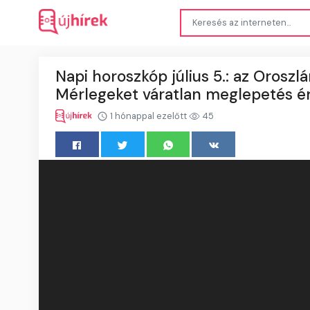
Napi horoszkóp július 5.: az Oroszl
Mérlegeket váratlan meglepetés ér
1 hónappal ezelőtt
45