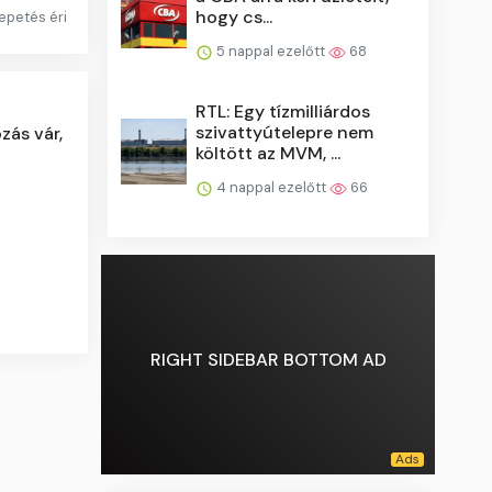
hogy cs...
epetés éri
5 nappal ezelőtt
68
RTL: Egy tízmilliárdos
szivattyútelepre nem
zás vár,
költött az MVM, ...
4 nappal ezelőtt
66
RIGHT SIDEBAR BOTTOM AD