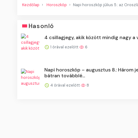
Kezdőlap
Horoszkóp
Napi horoszkóp július 5.: az Orosz
Hasonló
4 csillagjegy, akik között mindig nagy a 
1 órával ezelőtt
6
Napi horoszkóp – augusztus 8.: Három j
bátran továbblé...
4 órával ezelőtt
8