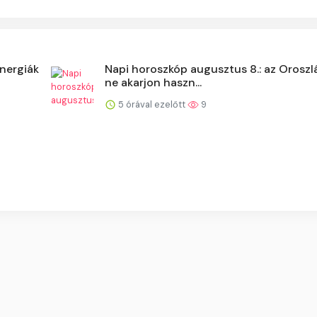
energiák
Napi horoszkóp augusztus 8.: az Orosz
ne akarjon haszn...
5 órával ezelőtt
9