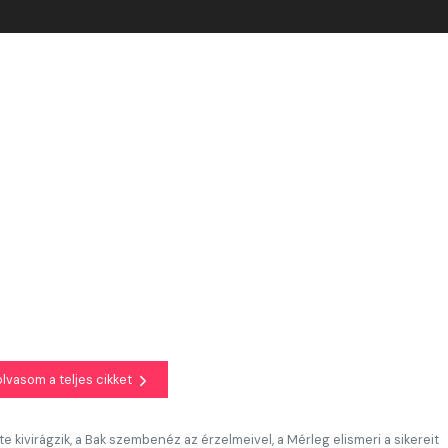
olvasom a teljes cikket
e kivirágzik, a Bak szembenéz az érzelmeivel, a Mérleg elismeri a sikereit