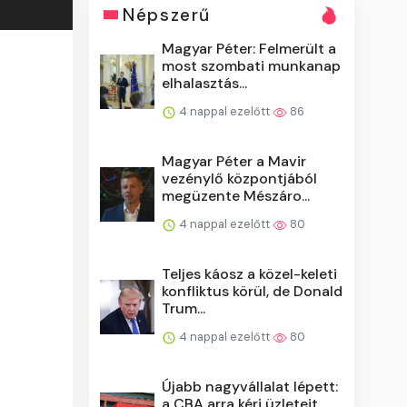
Népszerű
Magyar Péter: Felmerült a
most szombati munkanap
elhalasztás...
4 nappal ezelőtt
86
Magyar Péter a Mavir
vezénylő központjából
megüzente Mészáro...
4 nappal ezelőtt
80
Teljes káosz a közel-keleti
konfliktus körül, de Donald
Trum...
4 nappal ezelőtt
80
Újabb nagyvállalat lépett:
a CBA arra kéri üzleteit,