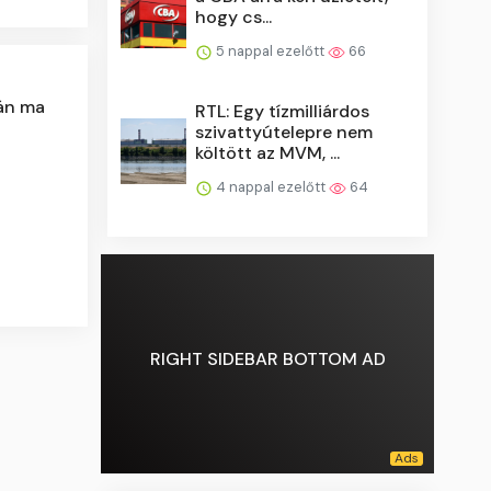
hogy cs...
5 nappal ezelőtt
66
lán ma
RTL: Egy tízmilliárdos
szivattyútelepre nem
költött az MVM, ...
4 nappal ezelőtt
64
RIGHT SIDEBAR BOTTOM AD