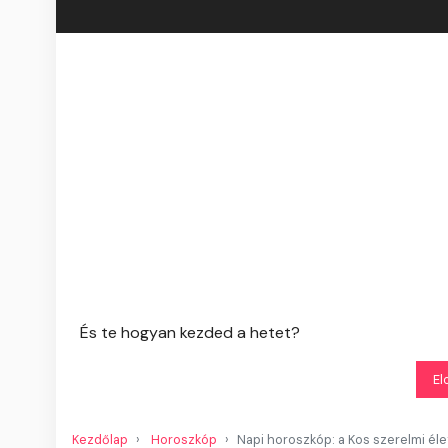
És te hogyan kezded a hetet?
El
Kezdőlap
Horoszkóp
Napi horoszkóp: a Kos szerelmi élet