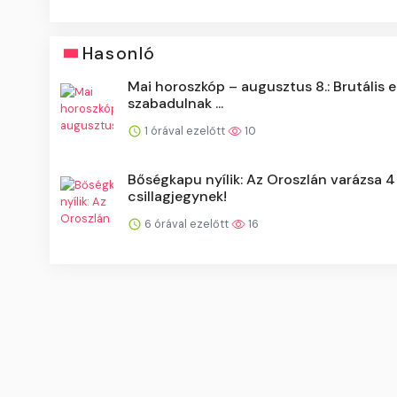
Hasonló
Mai horoszkóp – augusztus 8.: Brutális 
szabadulnak ...
1 órával ezelőtt
10
Bőségkapu nyílik: Az Oroszlán varázsa 4
csillagjegynek!
6 órával ezelőtt
16