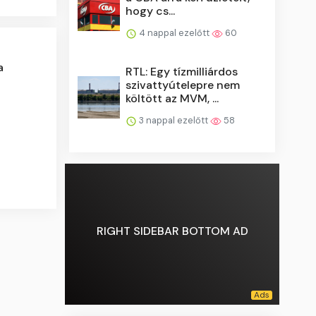
hogy cs...
4 nappal ezelőtt
60
a
RTL: Egy tízmilliárdos
szivattyútelepre nem
költött az MVM, ...
3 nappal ezelőtt
58
RIGHT SIDEBAR BOTTOM AD