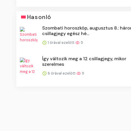
Hasonló
Szombati horoszkóp, augusztus 8.: hár
csillagjegy egész hé...
1 órával ezelőtt
5
Így változik meg a 12 csillagjegy, mikor
szerelmes
6 órával ezelőtt
9