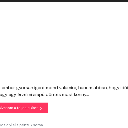
z ember gyorsan igent mond valamire, hanem abban, hogy id
 vagy egy érzelmi alapú döntés most könny...
olvasom a teljes cikket
! Ma dől el a pénzük sorsa