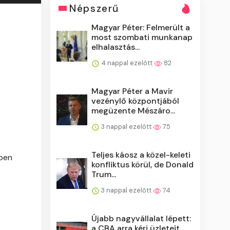
Népszerű
Magyar Péter: Felmerült a
most szombati munkanap
elhalasztás...
4 nappal ezelőtt
82
Magyar Péter a Mavir
vezénylő központjából
megüzente Mészáro...
3 nappal ezelőtt
75
Teljes káosz a közel-keleti
őben
konfliktus körül, de Donald
Trum...
3 nappal ezelőtt
74
Újabb nagyvállalat lépett:
a CBA arra kéri üzleteit,