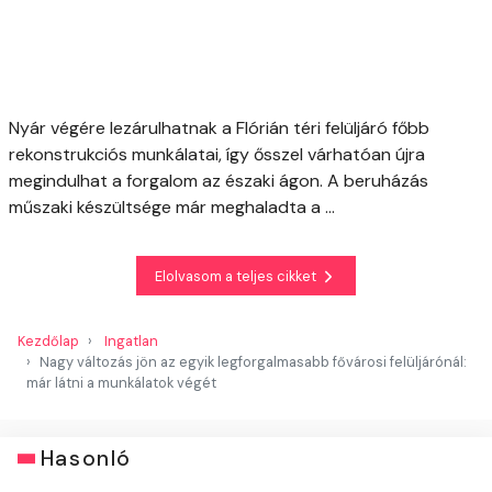
Nyár végére lezárulhatnak a Flórián téri felüljáró főbb
rekonstrukciós munkálatai, így ősszel várhatóan újra
megindulhat a forgalom az északi ágon. A beruházás
műszaki készültsége már meghaladta a ...
Elolvasom a teljes cikket
Kezdőlap
Ingatlan
Nagy változás jön az egyik legforgalmasabb fővárosi felüljárónál:
már látni a munkálatok végét
Hasonló