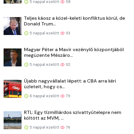
5 nappal ezelőtt
98
Teljes káosz a közel-keleti konfliktus körül, de
Donald Trum...
5 nappal ezelőtt
93
Magyar Péter a Mavir vezénylő központjából
megüzente Mészáro...
5 nappal ezelőtt
92
Újabb nagyvállalat lépett: a CBA arra kéri
üzleteit, hogy cs...
6 nappal ezelőtt
79
RTL: Egy tízmilliárdos szivattyútelepre nem
költött az MVM, ...
5 nappal ezelőtt
76