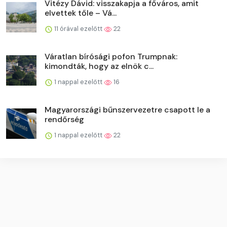
Vitézy Dávid: visszakapja a főváros, amit
elvettek tőle – Vá...
11 órával ezelőtt
22
Váratlan bírósági pofon Trumpnak:
kimondták, hogy az elnök c...
1 nappal ezelőtt
16
Magyarországi bűnszervezetre csapott le a
rendőrség
1 nappal ezelőtt
22