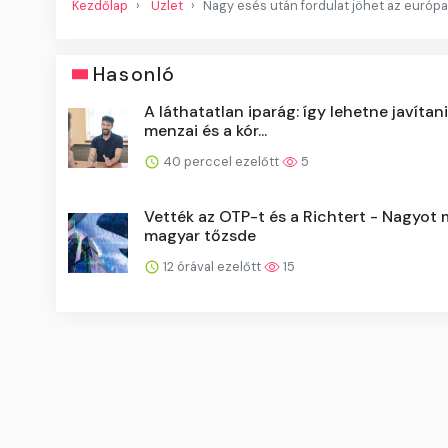
Kezdőlap
Üzlet
Nagy esés után fordulat jöhet az európ
Hasonló
A láthatatlan iparág: így lehetne javítani
menzai és a kór...
40 perccel ezelőtt
5
Vették az OTP-t és a Richtert - Nagyot 
magyar tőzsde
12 órával ezelőtt
15