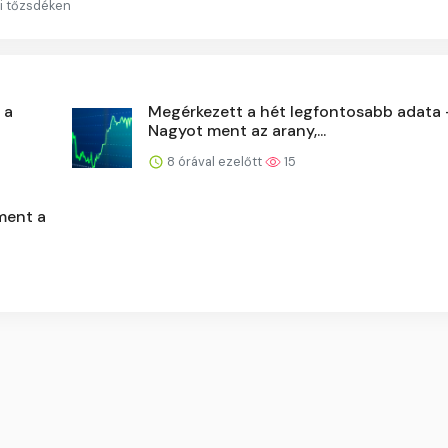
ai tőzsdéken
 a
Megérkezett a hét legfontosabb adata 
Nagyot ment az arany,...
8 órával ezelőtt
15
ment a