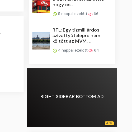
hogy cs...
5 nappal ezelőtt
66
RTL: Egy tízmilliárdos
-
szivattyútelepre nem
költött az MVM, ...
4 nappal ezelőtt
64
RIGHT SIDEBAR BOTTOM AD