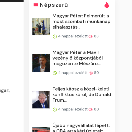
Népszerű
Magyar Péter: Felmerült a
most szombati munkanap
elhalasztás...
4 nappal ezelőtt
86
Magyar Péter a Mavir
vezénylő központjából
megüzente Mészáro...
4 nappal ezelőtt
80
Teljes káosz a közel-keleti
igaz,
konfliktus körül, de Donald
Trum...
4 nappal ezelőtt
80
Újabb nagyvállalat lépett:
a CBA arra kéri üzleteit,