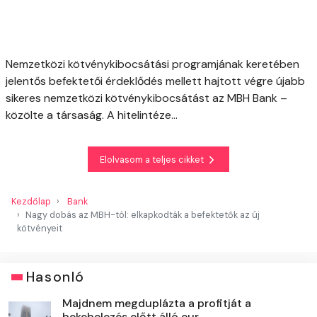
Nemzetközi kötvénykibocsátási programjának keretében
jelentős befektetői érdeklődés mellett hajtott végre újabb
sikeres nemzetközi kötvénykibocsátást az MBH Bank –
közölte a társaság. A hitelintéze...
Elolvasom a teljes cikket
Kezdőlap
Bank
Nagy dobás az MBH-tól: elkapkodták a befektetők az új
kötvényeit
Hasonló
Majdnem megduplázta a profitját a
bekebelezés előtt álló eur...