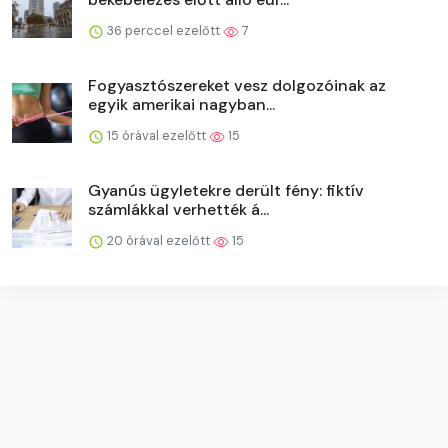
36 perccel ezelőtt
7
Fogyasztószereket vesz dolgozóinak az
egyik amerikai nagyban...
15 órával ezelőtt
15
Gyanús ügyletekre derült fény: fiktív
számlákkal verhették á...
20 órával ezelőtt
15