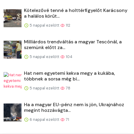
Kötelezővé tenné a holttérfigyelőt Karácsony
a halálos körűt...
5 nappal ezelőtt
112
Milliárdos trendváltás a magyar Tescónál, a
szemünk előtt za...
5 nappal ezelőtt
104
Hat nem egyetemi kekva megy a kukába,
többnek a sorsa még bi...
5 nappal ezelőtt
78
Ha a magyar EU-pénz nem is jön, Ukrajnához
megint hozzávágta...
6 nappal ezelőtt
71