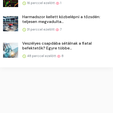
16 perccel ezelőtt
1
Harmadszor kellett közbelépni a tőzsdén:
teljesen megvadulta...
31 perccel ezelőtt
7
Veszélyes csapdába sétálnak a fiatal
befektetők? Egyre többe...
48 perccel ezelőtt
8