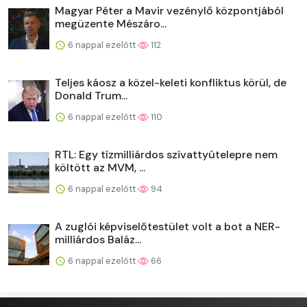
Magyar Péter a Mavir vezénylő központjából
megüzente Mészáro...
6 nappal ezelőtt
112
Teljes káosz a közel-keleti konfliktus körül, de
Donald Trum...
6 nappal ezelőtt
110
RTL: Egy tízmilliárdos szivattyútelepre nem
költött az MVM, ...
6 nappal ezelőtt
94
A zuglói képviselőtestület volt a bot a NER-
milliárdos Baláz...
6 nappal ezelőtt
66