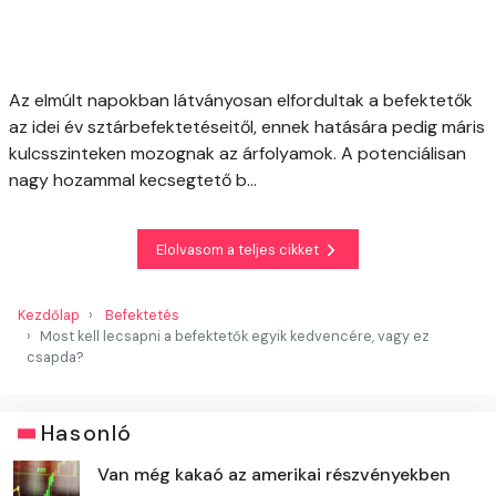
Az elmúlt napokban látványosan elfordultak a befektetők
az idei év sztárbefektetéseitől, ennek hatására pedig máris
kulcsszinteken mozognak az árfolyamok. A potenciálisan
nagy hozammal kecsegtető b...
Elolvasom a teljes cikket
Kezdőlap
Befektetés
Most kell lecsapni a befektetők egyik kedvencére, vagy ez
csapda?
Hasonló
Van még kakaó az amerikai részvényekben