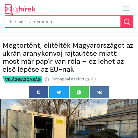
Megtörtént, elítélték Magyarországot az
ukrán aranykonvoj rajtaütése miatt:
most már papír van róla – ez lehet az
első lépése az EU-nak
1 hónappal ezelőtt
39