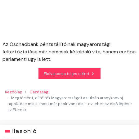
Az Oschadbank pénzszállítóinak magyarországi
feltartóztatása már nemcsak kétoldalú vita, hanem európai
parlamenti ügy is lett.
Elolvasom a teljes cikket
Kezdőlap
Gazdaság
Megtörtént, elítélték Magyarországot az ukrán aranykonvoj
rajtaütése miatt: most már papír van róla – ez lehet az első lépése
az EU-nak
Hasonló