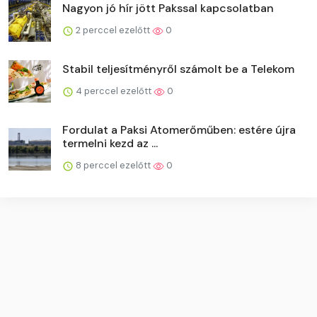
Nagyon jó hír jött Pakssal kapcsolatban
2 perccel ezelőtt
0
Stabil teljesítményről számolt be a Telekom
4 perccel ezelőtt
0
Fordulat a Paksi Atomerőműben: estére újra
termelni kezd az ...
8 perccel ezelőtt
0