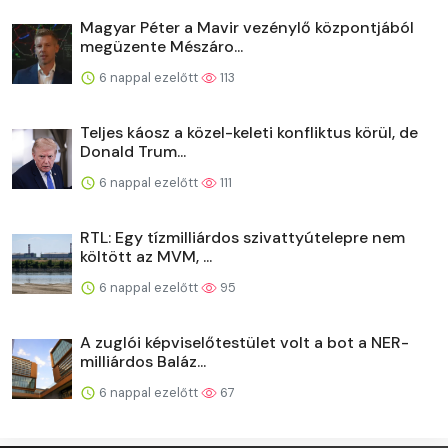
Magyar Péter a Mavir vezénylő központjából
megüzente Mészáro...
6 nappal ezelőtt
113
Teljes káosz a közel-keleti konfliktus körül, de
Donald Trum...
6 nappal ezelőtt
111
RTL: Egy tízmilliárdos szivattyútelepre nem
költött az MVM, ...
6 nappal ezelőtt
95
A zuglói képviselőtestület volt a bot a NER-
milliárdos Baláz...
6 nappal ezelőtt
67