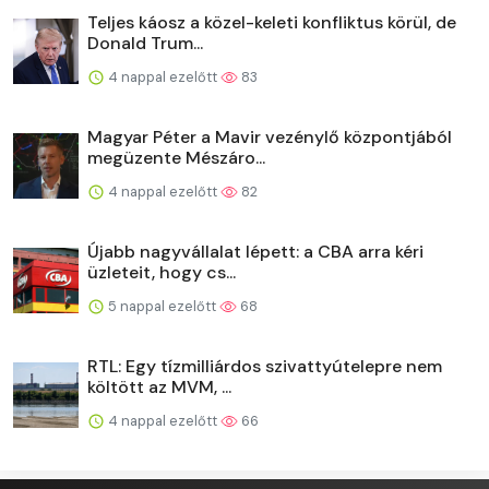
Teljes káosz a közel-keleti konfliktus körül, de
Donald Trum...
4 nappal ezelőtt
83
Magyar Péter a Mavir vezénylő központjából
megüzente Mészáro...
4 nappal ezelőtt
82
Újabb nagyvállalat lépett: a CBA arra kéri
üzleteit, hogy cs...
5 nappal ezelőtt
68
RTL: Egy tízmilliárdos szivattyútelepre nem
költött az MVM, ...
4 nappal ezelőtt
66