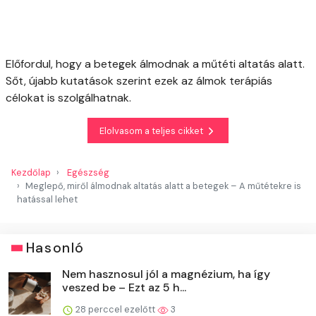
Előfordul, hogy a betegek álmodnak a műtéti altatás alatt.
Sőt, újabb kutatások szerint ezek az álmok terápiás
célokat is szolgálhatnak.
Elolvasom a teljes cikket
Kezdőlap
Egészség
Meglepő, miről álmodnak altatás alatt a betegek – A műtétekre is
hatással lehet
Hasonló
Nem hasznosul jól a magnézium, ha így
veszed be – Ezt az 5 h...
28 perccel ezelőtt
3