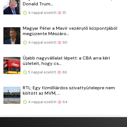
Donald Trum...
4 nappal ezelőtt
81
Magyar Péter a Mavir vezénylő központjából
megüzente Mészáro...
4 nappal ezelőtt
80
Újabb nagyvállalat lépett: a CBA arra kéri
üzleteit, hogy cs...
5 nappal ezelőtt
66
RTL: Egy tízmilliárdos szivattyútelepre nem
költött az MVM, ...
4 nappal ezelőtt
64