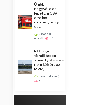
Újabb
nagyvállalat
lépett: a CBA
arra kéri
üzleteit, hogy
cs...
6 nappal
ezelőtt
84
RTL: Egy
tízmilliárdos
szivattyútelepre
nem költött az
MVM, ...
5 nappal ezelőtt
81