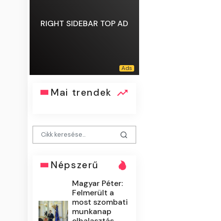
RIGHT SIDEBAR TOP AD
Mai trendek
Népszerű
Magyar Péter:
Felmerült a
most szombati
munkanap
elhalasztás...