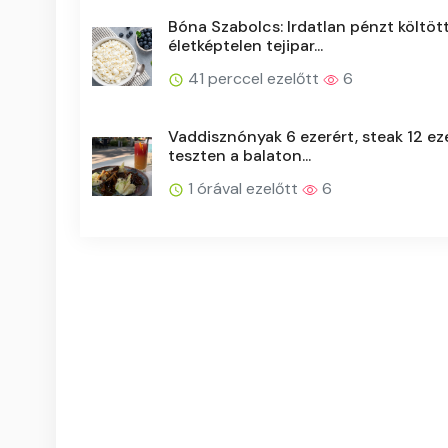
Bóna Szabolcs: Irdatlan pénzt költöt
életképtelen tejipar...
41 perccel ezelőtt
6
Vaddisznónyak 6 ezerért, steak 12 eze
teszten a balaton...
1 órával ezelőtt
6