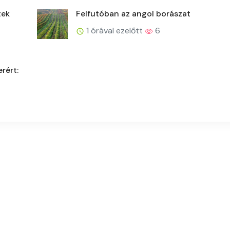
tek
Felfutóban az angol borászat
1 órával ezelőtt
6
rért: