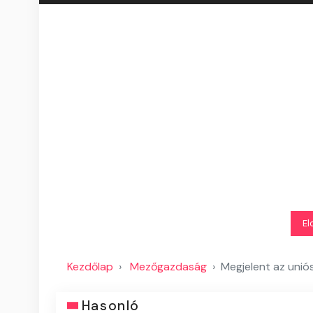
El
Kezdőlap
Mezőgazdaság
Megjelent az uniós
Hasonló