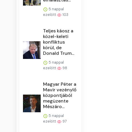
5 nappal
ezelőtt
103
Teljes káosz a
közel-keleti
konfliktus
körül, de
Donald Trum...
5 nappal
ezelőtt
98
Magyar Péter a
Mavir vezénylő
központjából
megüzente
Mészáro...
5 nappal
ezelőtt
97