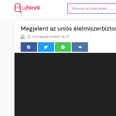
Megjelent az uniós élelmiszerbizto
1 hónappal ezelőtt
37