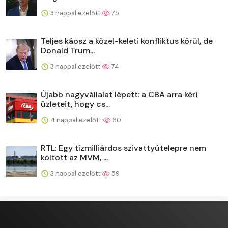
3 nappal ezelőtt
75
Teljes káosz a közel-keleti konfliktus körül, de
Donald Trum...
3 nappal ezelőtt
74
Újabb nagyvállalat lépett: a CBA arra kéri
üzleteit, hogy cs...
4 nappal ezelőtt
60
RTL: Egy tízmilliárdos szivattyútelepre nem
költött az MVM, ...
3 nappal ezelőtt
59