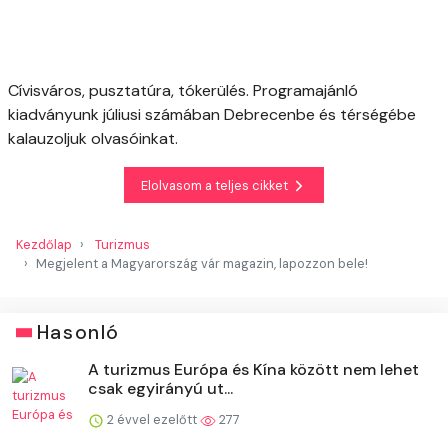
Cívisváros, pusztatúra, tókerülés. Programajánló
kiadványunk júliusi számában Debrecenbe és térségébe
kalauzoljuk olvasóinkat.
Elolvasom a teljes cikket
Kezdőlap
Turizmus
Megjelent a Magyarország vár magazin, lapozzon bele!
Hasonló
A turizmus Európa és Kína között nem lehet
csak egyirányú ut...
2 évvel ezelőtt
277