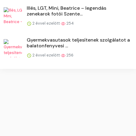
Illés, LGT, Mini, Beatrice – legendás
zenekarok fotói Szente...
2 évvel ezelőtt
254
Gyermekvasutasok teljesítenek szolgálatot a
balatonfenyvesi ...
2 évvel ezelőtt
256