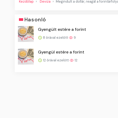
Kezdőlap
Deviza
Megindult a dollár, reagál a forintárfoly
Hasonló
Gyengült estére a forint
8 órával ezelőtt
9
Gyengül estére a forint
12 órával ezelőtt
12