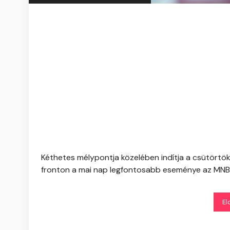
Kéthetes mélypontja közelében indítja a csütörtökö
fronton a mai nap legfontosabb eseménye az MNB In
El