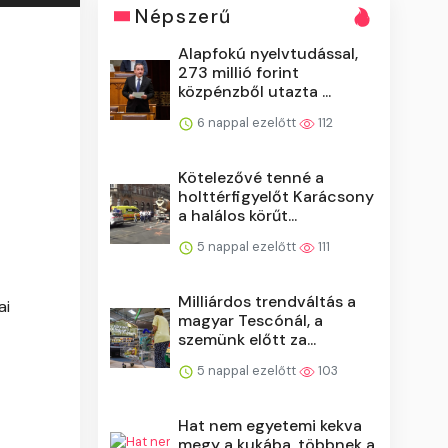
Népszerű
Alapfokú nyelvtudással,
273 millió forint
közpénzből utazta ...
6 nappal ezelőtt
112
Kötelezővé tenné a
holttérfigyelőt Karácsony
a halálos körűt...
5 nappal ezelőtt
111
Milliárdos trendváltás a
ai
magyar Tescónál, a
szemünk előtt za...
5 nappal ezelőtt
103
Hat nem egyetemi kekva
megy a kukába, többnek a