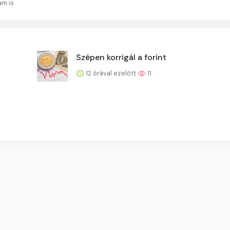
am is
Szépen korrigál a forint
12 órával ezelőtt
11