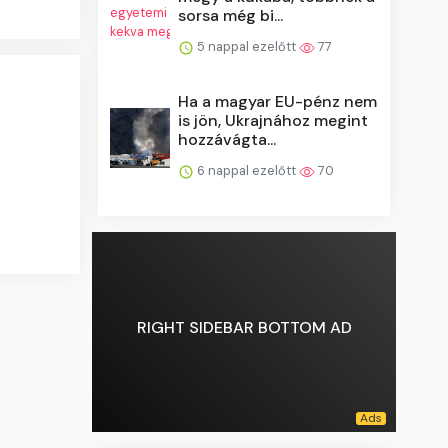
sorsa még bi...
5 nappal ezelőtt
77
Ha a magyar EU-pénz nem
is jön, Ukrajnához megint
hozzávágta...
6 nappal ezelőtt
70
RIGHT SIDEBAR BOTTOM AD