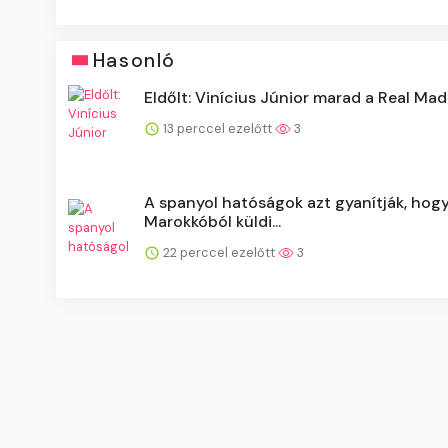
Hasonló
Eldőlt: Vinícius Júnior marad a Real Mad
13 perccel ezelőtt
3
A spanyol hatóságok azt gyanítják, hog
Marokkóból küldi...
22 perccel ezelőtt
3