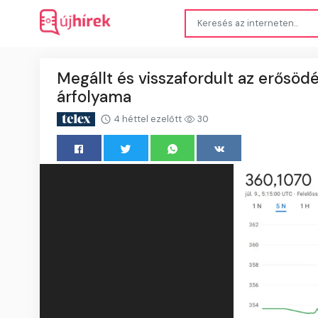
Megállt és visszafordult az erősöd
árfolyama
4 héttel ezelőtt
30