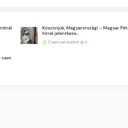
ridnál
Köszönjük, Magyarország! – Magyar Péte
hírrel jelentkeze...
17 perccel ezelőtt
3
y nem