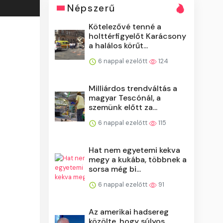
Népszerű
Kötelezővé tenné a
holttérfigyelőt Karácsony
a halálos körűt...
6 nappal ezelőtt
124
Milliárdos trendváltás a
magyar Tescónál, a
szemünk előtt za...
6 nappal ezelőtt
115
Hat nem egyetemi kekva
megy a kukába, többnek a
sorsa még bi...
6 nappal ezelőtt
91
Az amerikai hadsereg
közölte, hogy súlyos