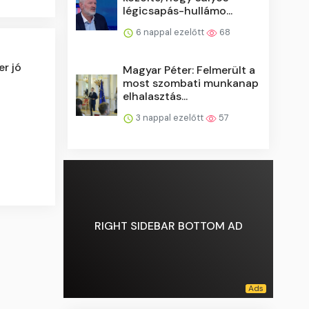
légicsapás-hullámo...
6 nappal ezelőtt
68
r jó
Magyar Péter: Felmerült a
most szombati munkanap
elhalasztás...
3 nappal ezelőtt
57
RIGHT SIDEBAR BOTTOM AD