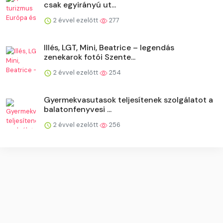
csak egyirányú ut...
2 évvel ezelőtt
277
Illés, LGT, Mini, Beatrice – legendás
zenekarok fotói Szente...
2 évvel ezelőtt
254
Gyermekvasutasok teljesítenek szolgálatot a
balatonfenyvesi ...
2 évvel ezelőtt
256