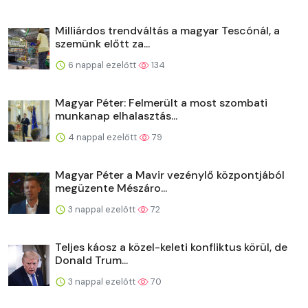
Milliárdos trendváltás a magyar Tescónál, a
szemünk előtt za...
6 nappal ezelőtt
134
Magyar Péter: Felmerült a most szombati
munkanap elhalasztás...
4 nappal ezelőtt
79
Magyar Péter a Mavir vezénylő központjából
megüzente Mészáro...
3 nappal ezelőtt
72
Teljes káosz a közel-keleti konfliktus körül, de
Donald Trum...
3 nappal ezelőtt
70