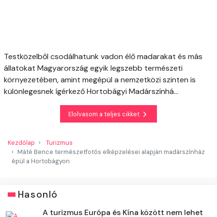
Testközelből csodálhatunk vadon élő madarakat és más
állatokat Magyarország egyik legszebb természeti
környezetében, amint megépül a nemzetközi szinten is
különlegesnek ígérkező Hortobágyi Madárszínhá...
Elolvasom a teljes cikket
Kezdőlap
Turizmus
Máté Bence természetfotós elképzelései alapján madárszínház
épül a Hortobágyon
Hasonló
A turizmus Európa és Kína között nem lehet