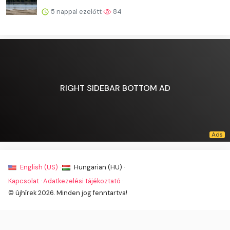
5 nappal ezelőtt
84
RIGHT SIDEBAR BOTTOM AD
English (US) ·
Hungarian (HU) ·
Kapcsolat
·
Adatkezelési tájékoztató
·
© újhírek 2026. Minden jog fenntartva!