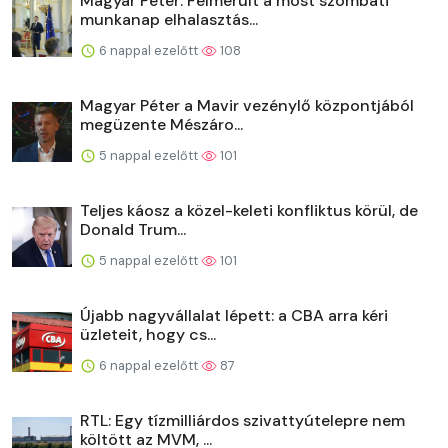
Magyar Péter: Felmerült a most szombati
munkanap elhalasztás...
6 nappal ezelőtt
108
Magyar Péter a Mavir vezénylő központjából
megüzente Mészáro...
5 nappal ezelőtt
101
Teljes káosz a közel-keleti konfliktus körül, de
Donald Trum...
5 nappal ezelőtt
101
Újabb nagyvállalat lépett: a CBA arra kéri
üzleteit, hogy cs...
6 nappal ezelőtt
87
RTL: Egy tízmilliárdos szivattyútelepre nem
költött az MVM, ...