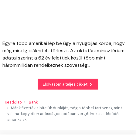
Egyre több amerikai lép be úgy a nyugdíjas korba, hogy
még mindig diákhitelt törleszt. Az oktatási minisztérium
adatai szerint a 62 év felettiek közül több mint
hárommillióan rendelkeznek szövetség...
Elolvasom a teljes cikket
Kezdőlap
Bank
Már kifizették a hitelük dupláját, mégis többel tartoznak, mint
valaha: kegyetlen adósságcsapdában vergődnek az idősödő
amerikaiak