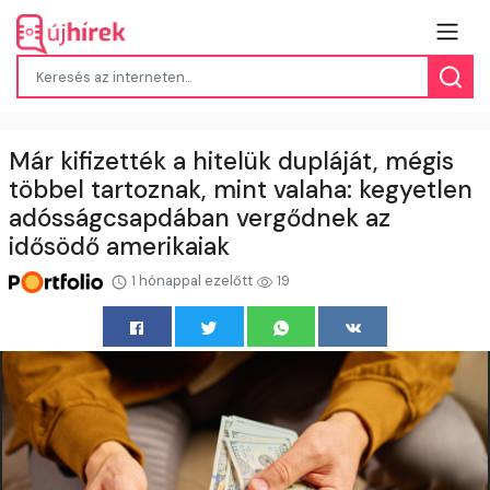
Már kifizették a hitelük dupláját, mégis
többel tartoznak, mint valaha: kegyetlen
adósságcsapdában vergődnek az
idősödő amerikaiak
1 hónappal ezelőtt
19