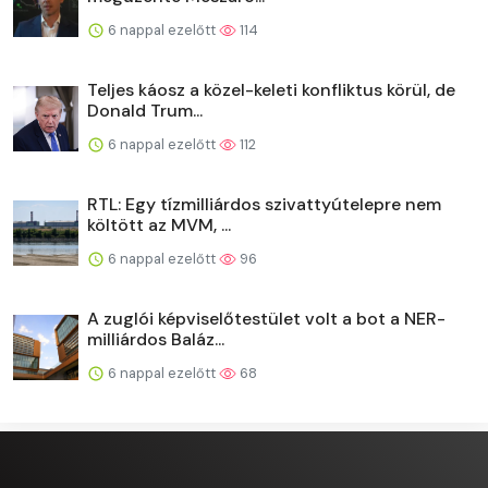
6 nappal ezelőtt
114
Teljes káosz a közel-keleti konfliktus körül, de
Donald Trum...
6 nappal ezelőtt
112
RTL: Egy tízmilliárdos szivattyútelepre nem
költött az MVM, ...
6 nappal ezelőtt
96
A zuglói képviselőtestület volt a bot a NER-
milliárdos Baláz...
6 nappal ezelőtt
68