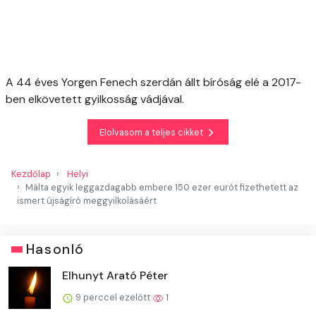
A 44 éves Yorgen Fenech szerdán állt bíróság elé a 2017-
ben elkövetett gyilkosság vádjával.
Elolvasom a teljes cikket
Kezdőlap
Helyi
Málta egyik leggazdagabb embere 150 ezer eurót fizethetett az
ismert újságíró meggyilkolásáért
Hasonló
Elhunyt Arató Péter
9 perccel ezelőtt
1