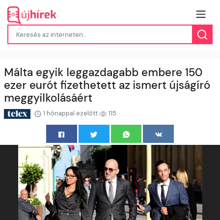
Málta egyik leggazdagabb embere 150
ezer eurót fizethetett az ismert újságíró
meggyilkolásáért
1 hónappal ezelőtt
115