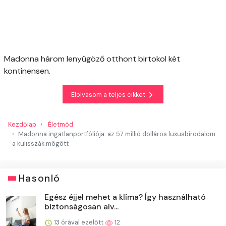
Madonna három lenyűgöző otthont birtokol két
kontinensen.
Elolvasom a teljes cikket
Kezdőlap
Életmód
Madonna ingatlanportfóliója: az 57 millió dolláros luxusbirodalom
a kulisszák mögött
Hasonló
Egész éjjel mehet a klíma? Így használható
biztonságosan alv...
13 órával ezelőtt
12