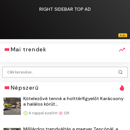
RIGHT SIDEBAR TOP AD
Mai trendek
Népszerű
Kötelezővé tenné a holttérfigyelőt Karácsony
a halálos körűt...
6 nappal ezelőtt
128
Milliárdos trendváltás a magyar Tescónál, a