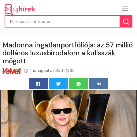
Madonna ingatlanportfóliója: az 57 millió
dolláros luxusbirodalom a kulisszák
mögött
1 hónappal ezelőtt
35