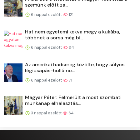
szemünk előtt za...
6 nappal ezelőtt
121
Hat nem egyetemi kekva megy a kukába,
többnek a sorsa még bi...
6 nappal ezelőtt
94
Az amerikai hadsereg közölte, hogy súlyos
légicsapás-hullámo...
6 nappal ezelőtt
71
Magyar Péter: Felmerült a most szombati
munkanap elhalasztás...
3 nappal ezelőtt
64