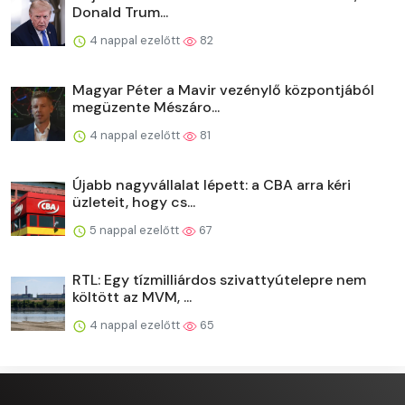
Donald Trum...
4 nappal ezelőtt
82
Magyar Péter a Mavir vezénylő központjából
megüzente Mészáro...
4 nappal ezelőtt
81
Újabb nagyvállalat lépett: a CBA arra kéri
üzleteit, hogy cs...
5 nappal ezelőtt
67
RTL: Egy tízmilliárdos szivattyútelepre nem
költött az MVM, ...
4 nappal ezelőtt
65