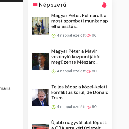
Népszerű
Magyar Péter: Felmerült a
most szombati munkanap
elhalasztás...
4 nappal ezelőtt
86
Magyar Péter a Mavir
vezénylő központjából
megüzente Mészáro...
4 nappal ezelőtt
80
Teljes káosz a közel-keleti
máris
konfliktus körül, de Donald
Trum...
4 nappal ezelőtt
80
Újabb nagyvállalat lépett:
a CBA arra kéri üzleteit,