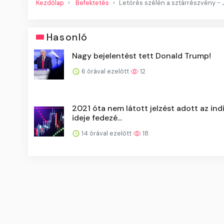
Kezdőlap
Befektetés
Letörés szélén a sztárrészvény - 
Hasonló
Nagy bejelentést tett Donald Trump!
6 órával ezelőtt
12
2021 óta nem látott jelzést adott az indi
ideje fedezé...
14 órával ezelőtt
18