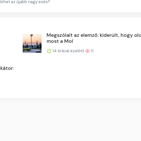
Jöhet az újabb nagy esés?
Megszólalt az elemző: kiderült, hogy ol
most a Mol
14 órával ezelőtt
11
kátor: