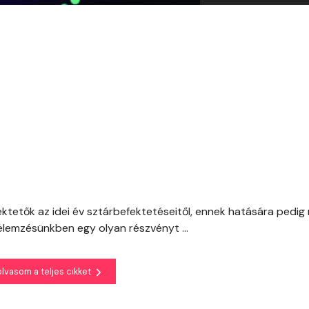
ktetők az idei év sztárbefektetéseitől, ennek hatására pedig 
lemzésünkben egy olyan részvényt ...
olvasom a teljes cikket