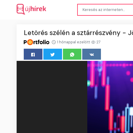
Letörés szélén a sztárrészvény - 
1 hónappal ezelőtt
27