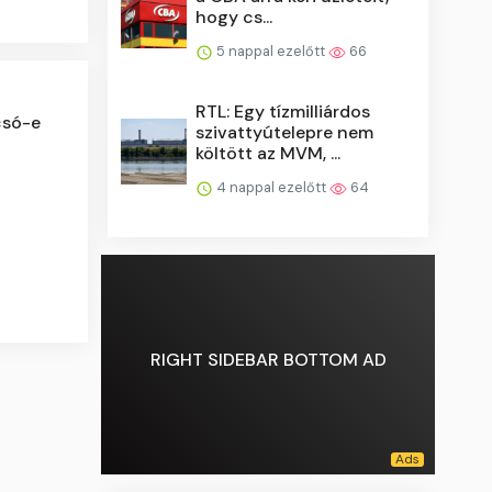
hogy cs...
5 nappal ezelőtt
66
RTL: Egy tízmilliárdos
csó-e
szivattyútelepre nem
költött az MVM, ...
4 nappal ezelőtt
64
RIGHT SIDEBAR BOTTOM AD