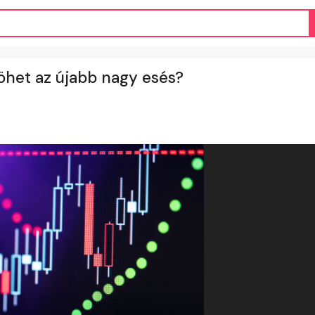
Jöhet az újabb nagy esés?