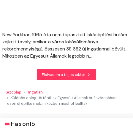
New Yorkban 1965 óta nem tapasztalt lakásépítési hullám
zajlott tavaly, amikor a város lakásállománya
rekordmennyiségű, összesen 38 682 új ingatlannal bővült.
Miközben az Egyesült Államok legtöbb n...
Elolvasom a teljes cikket
Kezdőlap
Ingatlan
Különös dolog történik az Egyesült Államok óriásvárosában:
ezerrel építkeznek, miközben máshol leálltak
Hasonló