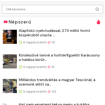
Népszerű
Alapfokú nyelvtudással, 273 millió forint
közpénzből utazta ...
6 nappal ezelőtt
112
Kötelezővé tenné a holttérfigyelőt Karácsony
a halálos körűt...
5 nappal ezelőtt
111
Milliárdos trendváltás a magyar Tescónál, a
szemünk előtt za...
5 nappal ezelőtt
103
Hat nem egyetemi kekva megy a kukába,