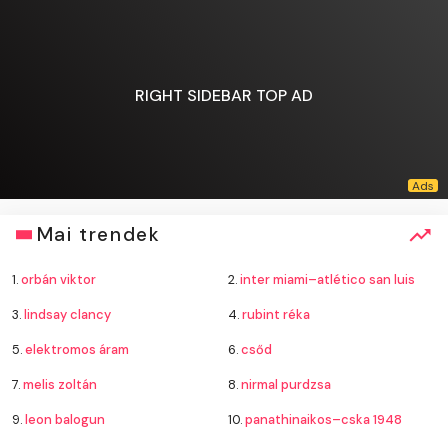
RIGHT SIDEBAR TOP AD
Mai trendek
1.
orbán viktor
2.
inter miami–atlético san luis
3.
lindsay clancy
4.
rubint réka
5.
elektromos áram
6.
csőd
7.
melis zoltán
8.
nirmal purdzsa
9.
leon balogun
10.
panathinaikos–cska 1948