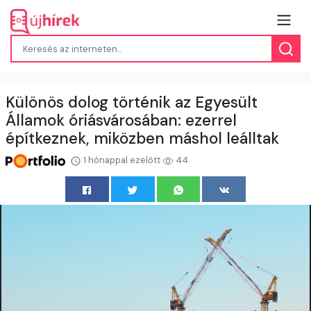
Különös dolog történik az Egyesült
Államok óriásvárosában: ezerrel
építkeznek, miközben máshol leálltak
1 hónappal ezelőtt
44