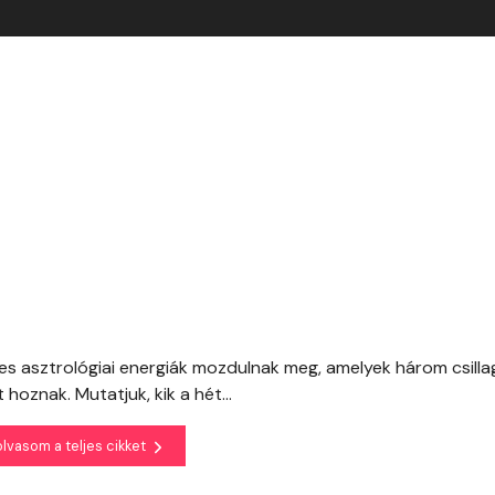
leges asztrológiai energiák mozdulnak meg, amelyek három csilla
 hoznak. Mutatjuk, kik a hét...
olvasom a teljes cikket