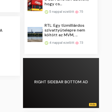
hogy cs...
5 nappal ezelőtt
75
RTL: Egy tízmilliárdos
szivattyútelepre nem
 A
költött az MVM, ...
4 nappal ezelőtt
73
RIGHT SIDEBAR BOTTOM AD