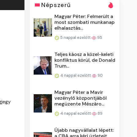
Népszerű
Magyar Péter: Felmerült a
most szombati munkanap
elhalasztás...
5 nappal ezelőtt
95
Teljes káosz a közel-keleti
konfliktus körül, de Donald
Trum...
4 nappal ezelőtt
90
Magyar Péter a Mavir
vezénylő központjából
gjegy
megüzente Mészáro...
4 nappal ezelőtt
89
Újabb nagyvállalat lépett:
a CBA arra kéri üzleteit,