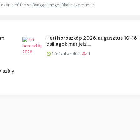
kit ezen a héten valósággal megcsókol a szerencse
om
Heti horoszkóp 2026. augusztus 10-16.:
csillagok már jelzi...
1 órával ezelőtt
11
viszály