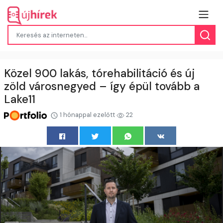
Közel 900 lakás, tórehabilitáció és új
zöld városnegyed – így épül tovább a
Lake11
1 hónappal ezelőtt
22