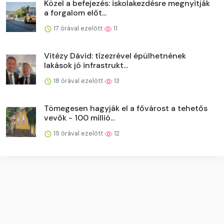
Közel a befejezés: iskolakezdésre megnyitják
a forgalom előt...
17 órával ezelőtt
11
Vitézy Dávid: tízezrével épülhetnének
lakások jó infrastrukt...
18 órával ezelőtt
13
Tömegesen hagyják el a fővárost a tehetős
vevők - 100 millió...
19 órával ezelőtt
12