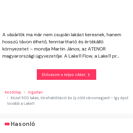
A vásárlók ma már nem csupán lakást keresnek, hanem
hosszú távon élhető, fenntartható és értékálló
környezetet – mondja Martin János, az ATENOR
magyarországi ügyvezetője. A Lake11 Flow, a Lake11 pr...
Elolvasom a teljes cikket
Kezdőlap
Ingatlan
Közel 900 lakás, tórehabilitáció és új zöld városnegyed – így épül
tovább a Lake11
Hasonló