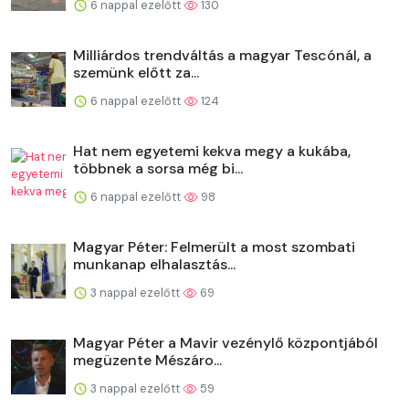
6 nappal ezelőtt
130
Milliárdos trendváltás a magyar Tescónál, a
szemünk előtt za...
6 nappal ezelőtt
124
Hat nem egyetemi kekva megy a kukába,
többnek a sorsa még bi...
6 nappal ezelőtt
98
Magyar Péter: Felmerült a most szombati
munkanap elhalasztás...
3 nappal ezelőtt
69
Magyar Péter a Mavir vezénylő központjából
megüzente Mészáro...
3 nappal ezelőtt
59