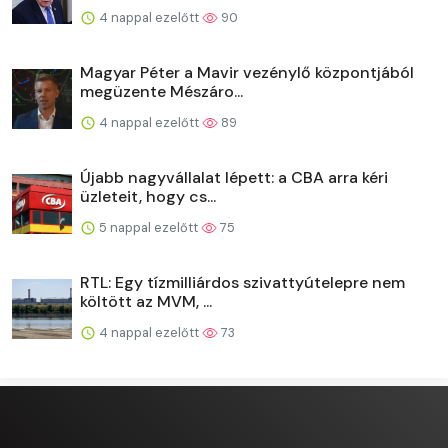
4 nappal ezelőtt
90
Magyar Péter a Mavir vezénylő központjából
megüzente Mészáro...
4 nappal ezelőtt
89
Újabb nagyvállalat lépett: a CBA arra kéri
üzleteit, hogy cs...
5 nappal ezelőtt
75
RTL: Egy tízmilliárdos szivattyútelepre nem
költött az MVM, ...
4 nappal ezelőtt
73