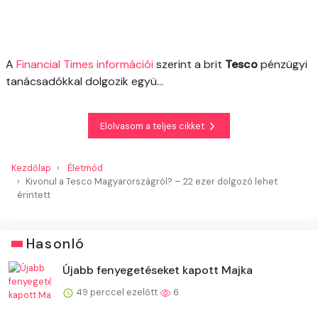
A
Financial Times információi
szerint a brit
Tesco
pénzügyi
tanácsadókkal dolgozik együ...
Elolvasom a teljes cikket
Kezdőlap
Életmód
Kivonul a Tesco Magyarországról? – 22 ezer dolgozó lehet
érintett
Hasonló
Újabb fenyegetéseket kapott Majka
49 perccel ezelőtt
6