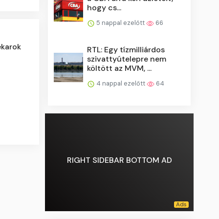
hogy cs...
5 nappal ezelőtt
66
ekarok
RTL: Egy tízmilliárdos
szivattyútelepre nem
költött az MVM, ...
4 nappal ezelőtt
64
RIGHT SIDEBAR BOTTOM AD