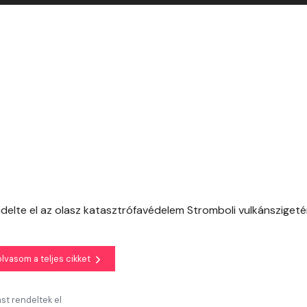
delte el az olasz katasztrófavédelem Stromboli vulkánsziget
olvasom a teljes cikket
ást rendeltek el