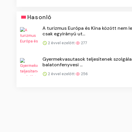
Hasonló
A turizmus Európa és Kína között nem l
csak egyirányú ut...
2 évvel ezelőtt
277
Gyermekvasutasok teljesítenek szolgála
balatonfenyvesi ...
2 évvel ezelőtt
256