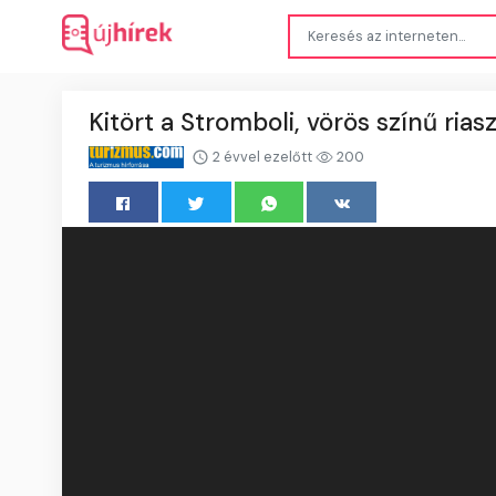
Kitört a Stromboli, vörös színű rias
2 évvel ezelőtt
200