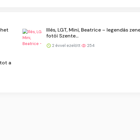
ehet
Illés, LGT, Mini, Beatrice – legendás zen
fotói Szente...
2 évvel ezelőtt
254
tot a