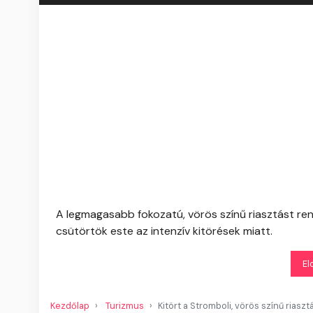
A legmagasabb fokozatú, vörös színű riasztást ren
csütörtök este az intenzív kitörések miatt.
El
Kezdőlap
Turizmus
Kitört a Stromboli, vörös színű riaszt