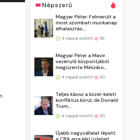
Népszerű
Magyar Péter: Felmerült a
most szombati munkanap
elhalasztás...
4 nappal ezelőtt
86
Magyar Péter a Mavir
vezénylő központjából
megüzente Mészáro...
4 nappal ezelőtt
80
Teljes káosz a közel-keleti
én
konfliktus körül, de Donald
Trum...
4 nappal ezelőtt
80
Újabb nagyvállalat lépett:
a CBA arra kéri üzleteit,