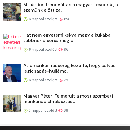
Milliárdos trendváltás a magyar Tescónál, a
szemünk előtt za...
6 nappal ezelőtt
123
Hat nem egyetemi kekva megy a kukába,
többnek a sorsa még bi...
6 nappal ezelőtt
96
Az amerikai hadsereg közölte, hogy súlyos
légicsapás-hullámo...
6 nappal ezelőtt
75
Magyar Péter: Felmerült a most szombati
munkanap elhalasztás...
3 nappal ezelőtt
66