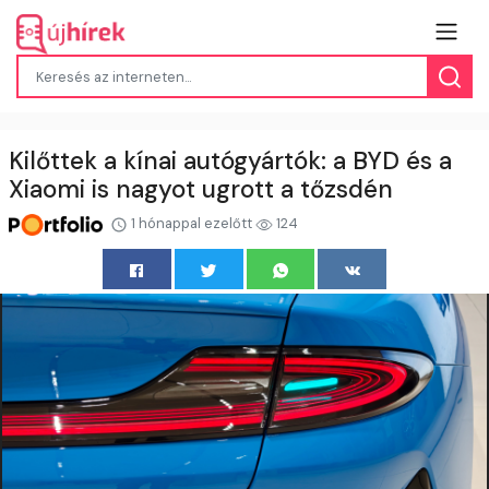
Kilőttek a kínai autógyártók: a BYD és a
Xiaomi is nagyot ugrott a tőzsdén
1 hónappal ezelőtt
124