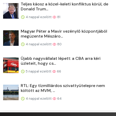
Teljes káosz a közel-keleti konfliktus körül, de
Donald Trum...
4 nappal ezelőtt
81
Magyar Péter a Mavir vezénylő központjából
megüzente Mészáro...
4 nappal ezelőtt
80
Újabb nagyvállalat lépett: a CBA arra kéri
üzleteit, hogy cs...
5 nappal ezelőtt
66
RTL: Egy tízmilliárdos szivattyútelepre nem
költött az MVM, ...
4 nappal ezelőtt
64