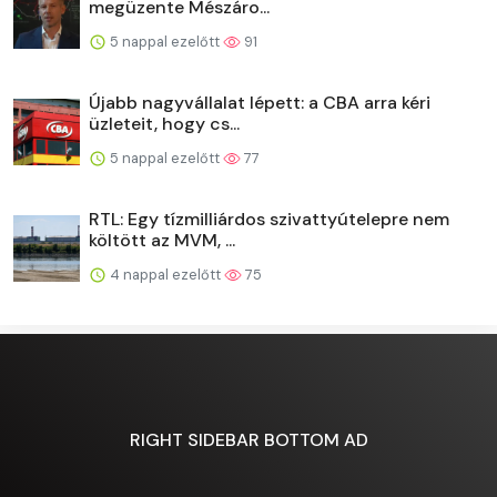
megüzente Mészáro...
5 nappal ezelőtt
91
Újabb nagyvállalat lépett: a CBA arra kéri
üzleteit, hogy cs...
5 nappal ezelőtt
77
RTL: Egy tízmilliárdos szivattyútelepre nem
költött az MVM, ...
4 nappal ezelőtt
75
RIGHT SIDEBAR BOTTOM AD