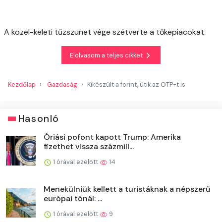
A közel-keleti tűzszünet vége szétverte a tőkepiacokat.
Elolvasom a teljes cikket
Kezdőlap
Gazdaság
Kikészült a forint, ütik az OTP-t is
Hasonló
Óriási pofont kapott Trump: Amerika
fizethet vissza százmill...
1 órával ezelőtt
14
Menekülniük kellett a turistáknak a népszerű
európai tónál: ...
1 órával ezelőtt
9