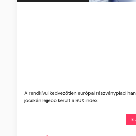
A rendkívül kedvezőtlen európai részvénypiaci hangu
jócskán lejjebb került a BUX index.
El