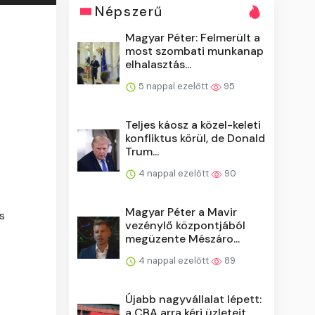
Népszerű
Magyar Péter: Felmerült a
most szombati munkanap
elhalasztás...
5 nappal ezelőtt
95
Teljes káosz a közel-keleti
konfliktus körül, de Donald
Trum...
4 nappal ezelőtt
90
Magyar Péter a Mavir
s
vezénylő központjából
megüzente Mészáro...
4 nappal ezelőtt
89
Újabb nagyvállalat lépett:
a CBA arra kéri üzleteit,