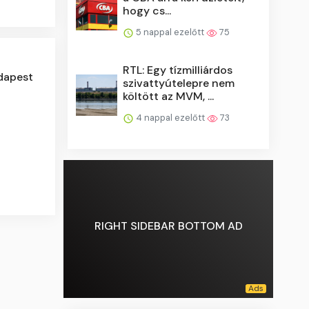
hogy cs...
5 nappal ezelőtt
75
RTL: Egy tízmilliárdos
dapest
szivattyútelepre nem
költött az MVM, ...
4 nappal ezelőtt
73
RIGHT SIDEBAR BOTTOM AD