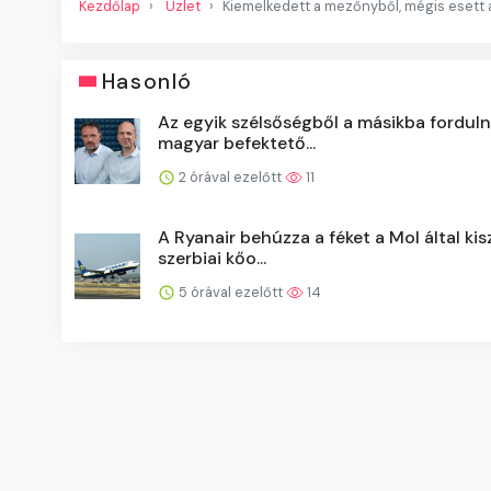
Kezdőlap
Üzlet
Kiemelkedett a mezőnyből, mégis esett
Hasonló
Az egyik szélsőségből a másikba forduln
magyar befektető...
2 órával ezelőtt
11
A Ryanair behúzza a féket a Mol által ki
szerbiai kőo...
5 órával ezelőtt
14