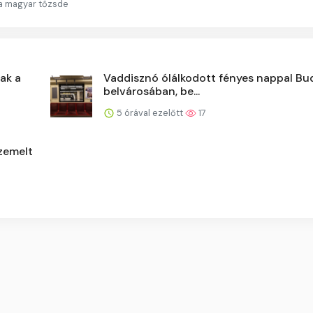
 a magyar tőzsde
ak a
Vaddisznó ólálkodott fényes nappal Bu
belvárosában, be...
5 órával ezelőtt
17
szemelt