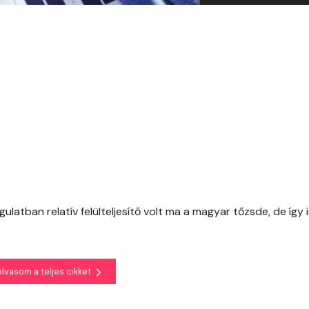
latban relatív felülteljesítő volt ma a magyar tőzsde, de így i
olvasom a teljes cikket