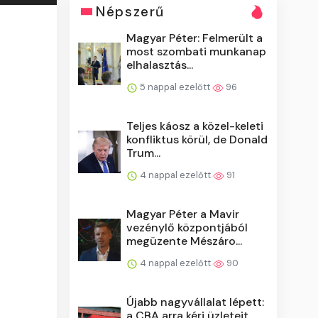
Népszerű
Magyar Péter: Felmerült a
most szombati munkanap
elhalasztás...
5 nappal ezelőtt
96
Teljes káosz a közel-keleti
konfliktus körül, de Donald
Trum...
4 nappal ezelőtt
91
Magyar Péter a Mavir
vezénylő központjából
megüzente Mészáro...
4 nappal ezelőtt
90
Újabb nagyvállalat lépett:
a CBA arra kéri üzleteit,