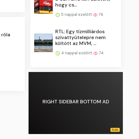
hogy cs...
5 nappal ezelőtt
76
RTL: Egy tízmilliárdos
 róla
szivattyútelepre nem
költött az MVM, ...
4 nappal ezelőtt
74
RIGHT SIDEBAR BOTTOM AD