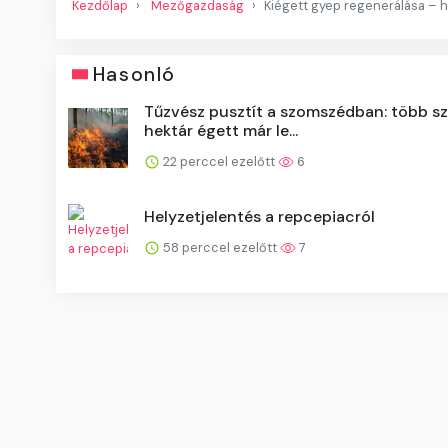
Kezdőlap
Mezőgazdaság
Kiégett gyep regenerálása – ho
Hasonló
Tűzvész pusztít a szomszédban: több s
hektár égett már le...
22 perccel ezelőtt
6
Helyzetjelentés a repcepiacról
58 perccel ezelőtt
7