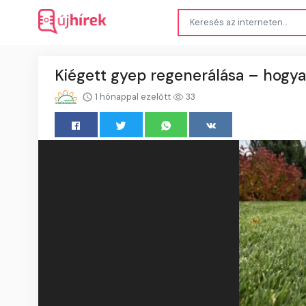
Kiégett gyep regenerálása – hogyan
1 hónappal ezelőtt
33