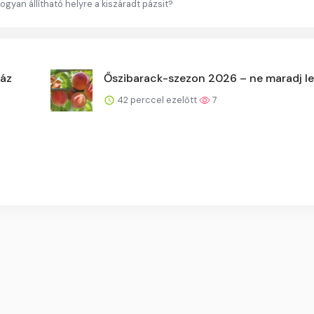
gyan állítható helyre a kiszáradt pázsit?
záz
Őszibarack-szezon 2026 – ne maradj le
42 perccel ezelőtt
7