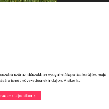
sszabb száraz időszakban nyugalmi állapotba kerüljön, majd
ára ismét növekedésnek induljon. A siker k...
olvasom a teljes cikket