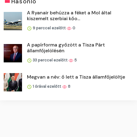
Hasonló
A Ryanair behúzza a féket a Mol által
kiszemelt szerbiai kőo...
9 perccel ezelőtt
0
A papírforma győzött a Tisza Párt
államfőjelölésén
33 perccel ezelőtt
5
Megvan a név: ő lett a Tisza államfőjelöltje
1 órával ezelőtt
8