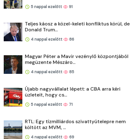
5 nappal ezelőtt
91
Teljes káosz a közel-keleti konfliktus körül, de
Donald Trum...
4 nappal ezelőtt
86
Magyar Péter a Mavir vezénylő központjából
megüzente Mészáro...
4 nappal ezelőtt
85
Újabb nagyvállalat lépett: a CBA arra kéri
üzleteit, hogy cs...
5 nappal ezelőtt
71
RTL: Egy tízmilliárdos szivattyútelepre nem
költött az MVM, ...
4 nappal ezelőtt
69