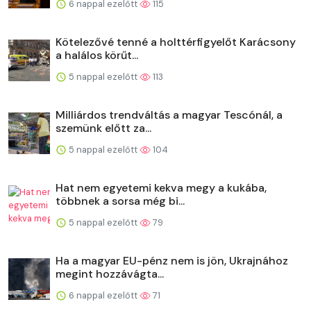
6 nappal ezelőtt
115
Kötelezővé tenné a holttérfigyelőt Karácsony
a halálos körűt...
5 nappal ezelőtt
113
Milliárdos trendváltás a magyar Tescónál, a
szemünk előtt za...
5 nappal ezelőtt
104
Hat nem egyetemi kekva megy a kukába,
többnek a sorsa még bi...
5 nappal ezelőtt
79
Ha a magyar EU-pénz nem is jön, Ukrajnához
megint hozzávágta...
6 nappal ezelőtt
71