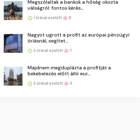
Megszólaltak a bankok a hőség okozta
válságról: fontos kérés...
1 órával ezelőtt
8
Nagyot ugrott a profit az európai pénzügyi
óriásnál, segítet...
2 órával ezelőtt
7
Majdnem megduplázta a profitját a
bekebelezés előtt álló eur...
3 órával ezelőtt
9