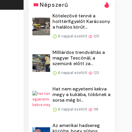
Népszerű
Kötelezővé tenné a
holttérfigyelőt Karácsony
a halálos körűt...
6 nappal ezelőtt
129
Milliárdos trendváltás a
magyar Tescónál, a
szemünk előtt za...
6 nappal ezelőtt
123
Hat nem egyetemi kekva
megy a kukába, többnek a
sorsa még bi...
6 nappal ezelőtt
96
Az amerikai hadsereg
közölte, hogy súlyos