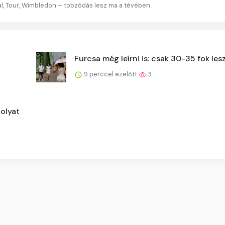
, Tour, Wimbledon – tobzódás lesz ma a tévében
Furcsa még leírni is: csak 30-35 fok les
9 perccel ezelőtt
3
 olyat