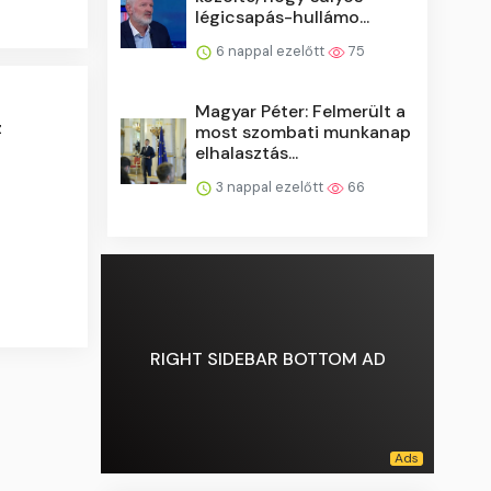
légicsapás-hullámo...
6 nappal ezelőtt
75
Magyar Péter: Felmerült a
z
most szombati munkanap
elhalasztás...
3 nappal ezelőtt
66
RIGHT SIDEBAR BOTTOM AD