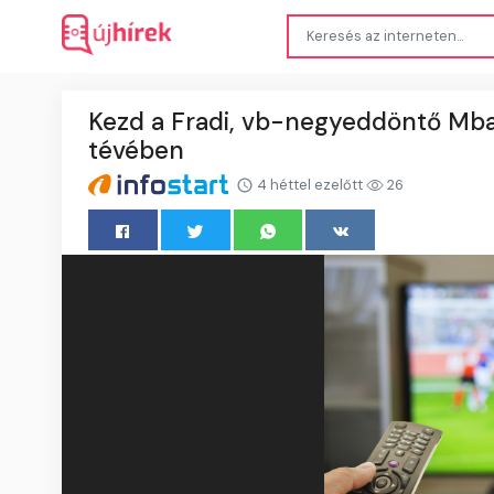
Kezd a Fradi, vb-negyeddöntő Mba
tévében
4 héttel ezelőtt
26