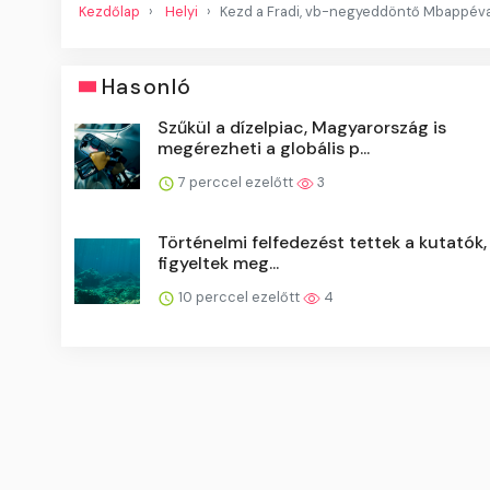
Kezdőlap
Helyi
Kezd a Fradi, vb-negyeddöntő Mbappéval
Hasonló
Szűkül a dízelpiac, Magyarország is
megérezheti a globális p...
7 perccel ezelőtt
3
Történelmi felfedezést tettek a kutatók,
figyeltek meg...
10 perccel ezelőtt
4